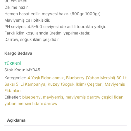
90 cm üzeri
Dikime hazır.
Hemen hasat edilir, meyvesi hazır. (600gr-1000gr)
Maviyemiş çalı bitkisidir.
PH seviyesi 4.5-5.0 seviyesinde asitli toprakta yetişir.
Farklı iklim koşullarında üretimi yapılmaktadır.
Darrow, soğuk iklim çeşididir.
Kargo Bedava
TÜKENDİ
Stok Kodu:
MY045
Kategoriler:
4 Yaşlı Fidanlarımız
,
Blueberry (Yaban Mersini) 30 Lt
Saksı 5' Li Kampanya
,
Kuzey (Soğuk İklim) Çeşitleri
,
Maviyemiş
Fidanları
Etiketler:
blueberry
,
maviyemis
,
maviyemiş darrow çeşidi fidan
,
yaban mersini fidanı darrow
Açıklama