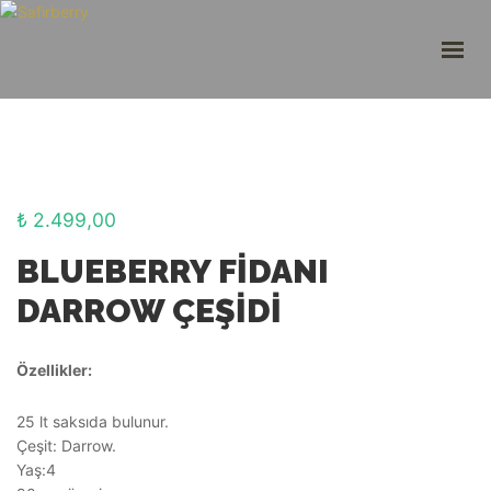
ANASAYFA
HAKKIMIZDA
ALIŞVERIŞ
SANAL TUR
SAFIR BERRY TV
HABER-BLOG
₺
2.499,00
İLETIŞIM
BLUEBERRY FİDANI
TÜRKÇE
DARROW ÇEŞİDİ
SOR CEVAPLAYALIM!
Özellikler:
25 lt saksıda bulunur.
Çeşit: Darrow.
Yaş:4